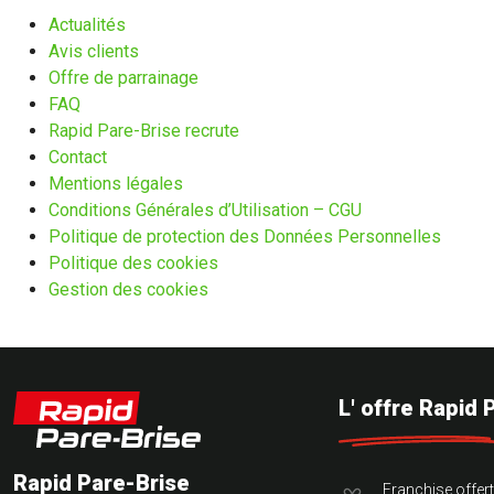
Actualités
Avis clients
Offre de parrainage
FAQ
Rapid Pare-Brise recrute
Contact
Mentions légales
Conditions Générales d’Utilisation – CGU
Politique de protection des Données Personnelles
Politique des cookies
Gestion des cookies
L' offre Rapid 
Rapid Pare-Brise
Franchise offer