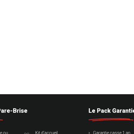
Pare-Brise
Le Pack Garanti
te ou
Kit d'accueil
Garantie casse 1 an