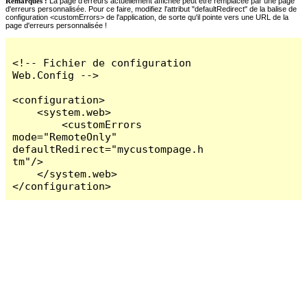
Remarques :
La page d'erreurs actuellement affichée peut être remplacée par une page
d'erreurs personnalisée. Pour ce faire, modifiez l'attribut "defaultRedirect" de la balise de
configuration <customErrors> de l'application, de sorte qu'il pointe vers une URL de la
page d'erreurs personnalisée !
<!-- Fichier de configuration 
Web.Config -->

<configuration>

    <system.web>

        <customErrors 
mode="RemoteOnly" 
defaultRedirect="mycustompage.h
tm"/>

    </system.web>

</configuration>