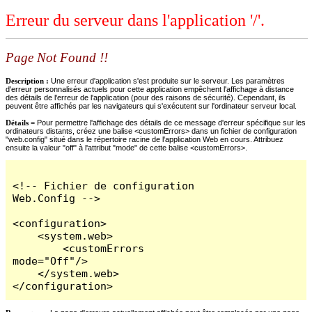
Erreur du serveur dans l'application '/'.
Page Not Found !!
Description :
Une erreur d'application s'est produite sur le serveur. Les paramètres
d'erreur personnalisés actuels pour cette application empêchent l'affichage à distance
des détails de l'erreur de l'application (pour des raisons de sécurité). Cependant, ils
peuvent être affichés par les navigateurs qui s'exécutent sur l'ordinateur serveur local.
Détails =
Pour permettre l'affichage des détails de ce message d'erreur spécifique sur les
ordinateurs distants, créez une balise <customErrors> dans un fichier de configuration
"web.config" situé dans le répertoire racine de l'application Web en cours. Attribuez
ensuite la valeur "off" à l'attribut "mode" de cette balise <customErrors>.
<!-- Fichier de configuration 
Web.Config -->

<configuration>

    <system.web>

        <customErrors 
mode="Off"/>

    </system.web>

</configuration>